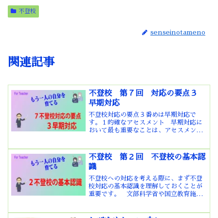
不登校
senseinotameno
関連記事
不登校 第７回 対応の要点３
早期対応
不登校対応の要点３番めは早期対応で
す。１的確なアセスメント 早期対応に
おいて最も重要なことは、アセスメント
です。アセスメントとは、対象となる子
どもの情報を収集・分析し、支援計画に
活かしていくための状況把握（後には支
不登校 第２回 不登校の基本認
援の評価も対象となります）...
識
不登校への対応を考える際に、まず不登
校対応の基本認識を理解しておくことが
重要です。 文部科学省や国立教育施策
研究所（いわゆる国研）が示している不
登校への基本認識を整理して、簡単にま
とめると次の４点になるます。１ 社会