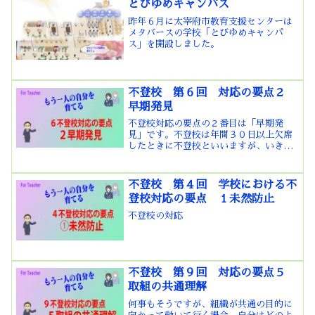
とびゆめキャンパス
的自立をめざす 不登校の...
昨年６月に太宰府市教育支援センターは
メタバースの学校「とびゆめキャンパ
ス」を開設しました。
不登校 第６回 対応の要点２
早期発見
不登校対応の要点の２番目は「早期発
見」です。不登校は年間３０日以上欠席
したときに不登校といいますが、いきな
り連続して３０日を超えることはまれで
す。出席しながら遅刻や早退、欠席を繰
り返して不登校になるのがほとんどで
不登校 第４回 学校における不
す。ある県では、「欠席日数＋...
登校対応の要点 １未然防止
不登校の対応
不登校 第９回 対応の要点５
取組の共通理解
何事もそうですが、組織が共通の目的に