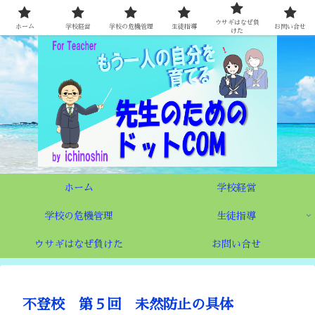
時代が求める学校づくり 〜もう一人の自分を育てる先生たちへ〜
ウサギはなぜ負
ホーム
学校経営
学校の危機管理
生徒指導
お問い合せ
けた
ホーム
学校経営
学校の危機管理
生徒指導
ウサギはなぜ負けた
お問い合せ
不登校 第５回 未然防止の具体