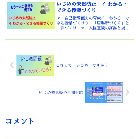
業中、休み時間、放課...
いじめの未然防止 イ わかる・
できる授業づくり
ア 自己指導能力の育成イ わかる・で
きる授業づくりウ 「居場所づくり」と
「絆づくり」ヱ 人権意識の高揚と規範
意識の醸成オ 他者と協働する態度の育
成ヵ いじめの未然防止教育の実施キ゚
SOSの出し方に関する教育の推進 いじ
めの未然防止の取組は...
これって いじめ ですか？
いじめ発見後の早期対応
コメント