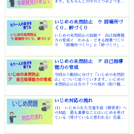
ます。もちろんこの中の１つか２つを実
施すればいいということではありませ
ん。教職員、児童生徒、保護者、地域の
人など様々な立場から、様々な方法でい
じめを見逃さないことが重要...
いじめの未然防止 ウ 居場所づ
くり、絆づくり
いじめの未然防止の取組ア 自己指導能
力の育成イ わかる・できる授業づくり
ウ 「居場所づくり」と「絆づくり」
ヱ 人権意識の高揚と規範意識の醸成
オ 他者と協働する態度の育成ヵ いじ
めの未然防止教育の実施キ゚ SOSの出し
いじめの未然防止 ア 自己指導
方に関する教育の推進 い...
能力の育成
今回から数回に分けて「いじめの未然防
止」について述べていきます。いじめの
未然防止には次の７つの視点（取り組
み）があると思います。ア 自己指導能
力の育成イ わかる・できる授業づくり
ウ 「居場所づくり」と「絆づくり」
いじめ対応の流れ
ヱ 人権意識の高揚と規範意識...
(1) いじめられた児童生徒（被害者）へ
の対応 最も重要なことはいじめを受け
ている（受けていると思われる）児童生
徒の安全確保を最優先に対応することで
す。学校が対応を始めたことにより、そ
の後は被害を受けないようにします。授