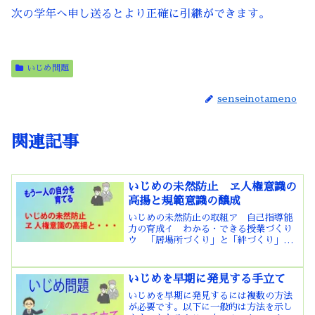
次の学年へ申し送るとより正確に引継ができます。
いじめ問題
senseinotameno
関連記事
いじめの未然防止 ヱ人権意識の
高揚と規範意識の醸成
いじめの未然防止の取組ア 自己指導能
力の育成イ わかる・できる授業づくり
ウ 「居場所づくり」と「絆づくり」
ヱ 人権意識の高揚と規範意識の醸成
オ 他者と協働する態度の育成ヵ いじ
めの未然防止教育の実施？キ゚ SOSの出
いじめを早期に発見する手立て
し方に関する教育の推進 ...
いじめを早期に発見するには複数の方法
が必要です。以下に一般的は方法を示し