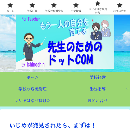
時代が求める学校づくり 〜もう一人の自分を育てる先生たちへ〜
ウサギはなぜ負
ホーム
学校経営
学校の危機管理
生徒指導
お問い合せ
けた
ホーム
学校経営
学校の危機管理
生徒指導
ウサギはなぜ負けた
お問い合せ
いじめが発見されたら、まずは！