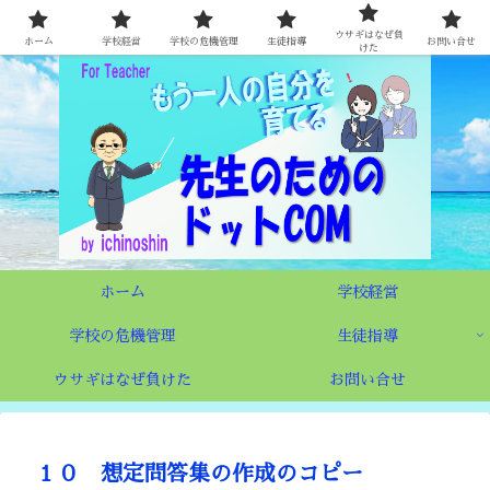
時代が求める学校づくり 〜もう一人の自分を育てる先生たちへ〜
ウサギはなぜ負
ホーム
学校経営
学校の危機管理
生徒指導
お問い合せ
けた
ホーム
学校経営
学校の危機管理
生徒指導
ウサギはなぜ負けた
お問い合せ
１０ 想定問答集の作成のコピー